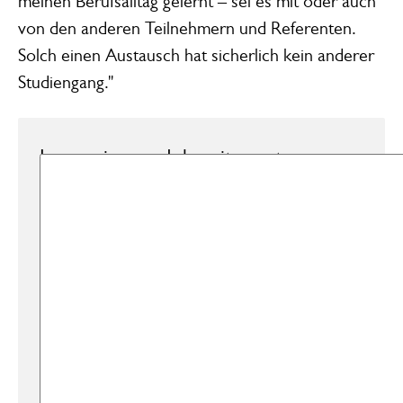
meinen Berufsalltag gelernt – sei es mit oder auch
von den anderen Teilnehmern und Referenten.
Solch einen Austausch hat sicherlich kein anderer
Studiengang."
Lorem ipsum dolor sit amet,
consectetur adipiscing elit, sed do
eiusmod tempor incididunt ut
labore et dolore magna aliqua. Ut
enim ad minim veniam, quis
nostrud exercitation ullamco
laboris nisi ut aliquip ex ea