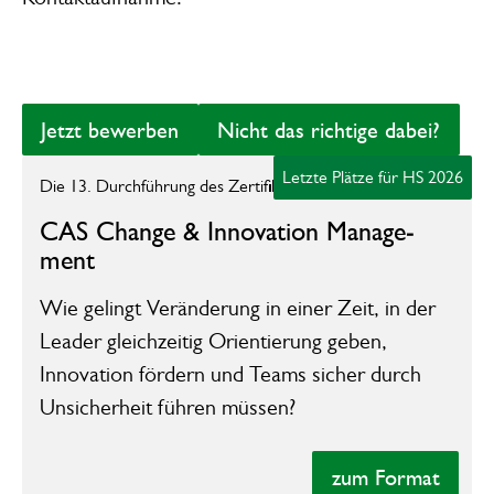
Heading 4
Heading 5
Jetzt bewerben
Nicht das richtige 
Jetzt bewerben
Nicht das richtige dabei?
Heading 6
zur Unterseite des Formats
Letzte Plätze für HS 2026
Die 13. Durchführung des Zertifikatsstudiengangs
Lorem ipsum dolor sit amet, consectetur
CAS Change &­ ​­­Inno­vation Manage­
adipiscing elit, sed do eiusmod tempor
ment­
incididunt ut labore et dolore magna aliqua.
Wie gelingt Veränderung in einer Zeit, in der
Ut enim ad minim veniam, quis nostrud
Leader gleichzeitig Orientierung geben,
exercitation ullamco laboris nisi ut aliquip ex
Innovation fördern und Teams sicher durch
ea commodo consequat. Duis aute irure
Unsicherheit führen müssen?
dolor in reprehenderit in voluptate velit esse
cillum dolore eu fugiat nulla pariatur.
zum Format
zum Format