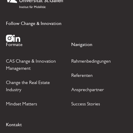
Emphasis
Superscript
Follow Change & Innovation
Subscript
Zur Instagram Seite
Zur LinkedIn Seite
Formate
Navigation
CAS Change & Innovation
Rahmenbedingungen
Management
Referenten
Change the Real Estate
Industry
Ansprechpartner
Mindset Matters
Success Stories
Kontakt