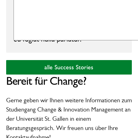
commodo consequat. Duis aute
irure dolor in reprehenderit in
voluptate velit esse cillum dolore
eu fugiat nulla pariatur.
alle Success Stories
alle Success Stories
Heading 1
Bereit für Change?
Heading 2
Gerne geben wir Ihnen weitere Informationen zum
Studiengang Change & Innovation Management
an
der Universität St. Gallen in einem
Heading 3
Beratungsgespräch. Wir freuen uns über Ihre
Kontaktaufnahme!