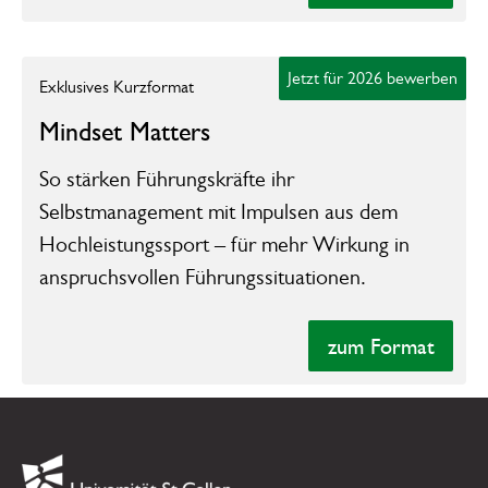
Block quote
zur Unterseite des Formats
Jetzt für 2026 bewerben
Exklusives Kurzformat
Ordered list
Mindset Matters
Item 1
So stärken Führungskräfte ihr
Item 2
Item 3
Selbstmanagement mit Impulsen aus dem
Hochleistungssport – für mehr Wirkung in
Unordered list
anspruchsvollen Führungssituationen.
Item A
Item B
zum Format
Item C
zum Format
Text link
Footer
Bold text
Link zur Startseite