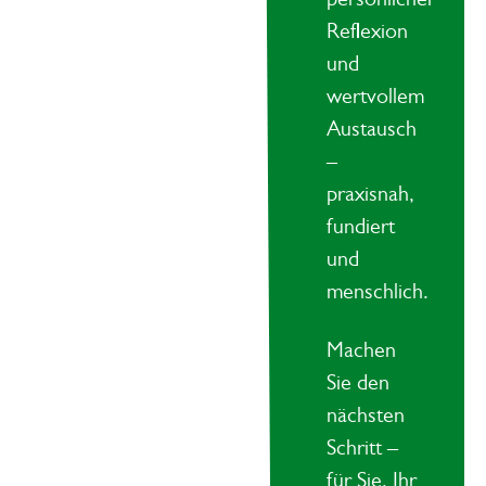
Reflexion
und
wertvollem
Austausch
–
praxisnah,
fundiert
und
menschlich.
Machen
Sie den
nächsten
Schritt –
für Sie, Ihr