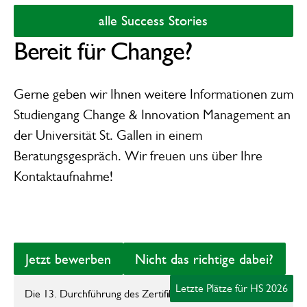
nun angewendet werden. Das ist mein
meine Erfahrung aus dem Kurs anwenden
alle Success Stories
alle Success Stories
Hauptziel für 2026. Zusätzlich möchte ich
kann.
mein Wissen über Supply Chains vertiefen
Bereit für Change?
und die technische Seite von Produkt und
ProzessTransfers besser verstehen, um die
Gerne geben wir Ihnen weitere Informationen zum
Projekte noch effizienter zu gestalten.
Studiengang Change & Innovation Management
an
der Universität St. Gallen in einem
Beratungsgespräch. Wir freuen uns über Ihre
Kontaktaufnahme!
Jetzt bewerben
Nicht das richtige 
Jetzt bewerben
Nicht das richtige dabei?
zur Unterseite des Formats
Letzte Plätze für HS 2026
Die 13. Durchführung des Zertifikatsstudiengangs