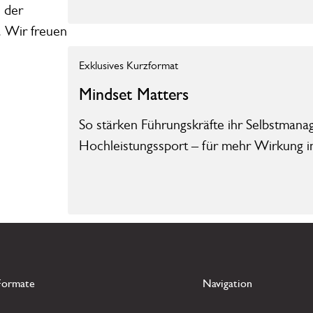
 der
. Wir freuen
zur Unterseite des Formats
Exklusives Kurzformat
Mindset Matters
So stärken Führungskräfte ihr Selbstman
ige dabei?
Hochleistungssport – für mehr Wirkung i
Formate
Navigation