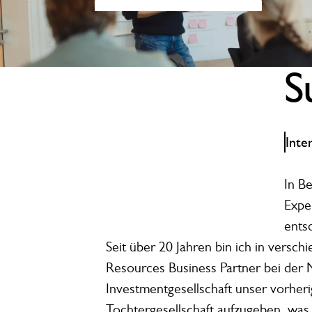
S
Inte
In B
Expe
ents
Seit über 20 Jahren bin ich in versc
Resources Business Partner bei der M
Investmentgesellschaft unser vorhe
Tochtergesellschaft aufzugeben, was