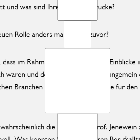
t und was sind Ihre ersten Eindrücke?
euen Rolle anders machen als zuvor?
, dass im Rahmen des Lehrgangs die Einblicke i
ich waren und den eigenen Horizont ungemein
chen Branchen haben Sie Erkenntnisse für den
r wahrscheinlich die Session mit Prof. Jenewe
voll. Was konnten Sie hier für Ihren Berufsal