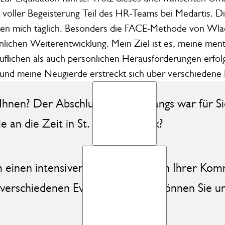
t voller Begeisterung Teil des HR-Teams bei Medartis. D
n mich täglich. Besonders die FACE-Methode von Wladim
nlichen Weiterentwicklung. Mein Ziel ist es, meine men
uflichen als auch persönlichen Herausforderungen erfo
 und meine Neugierde erstreckt sich über verschiedene 
Ihnen? Der Abschluss des Lehrgangs war für Sie
 an die Zeit in St. Gallen zurück?
m einen intensiven kontakt zu vielen Ihrer Kom
verschiedenen Events getroffen. Können Sie u