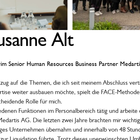
usanne Alt
rim Senior Human Resources Business Partner Medart
ezug auf die Themen, die ich seit meinem Abschluss vert
rtise weiter ausbauen möchte, spielt die FACE-Methode
cheidende Rolle für mich.
hiedenen Funktionen im Personalbereich tätig und arbeite
edartis AG. Die letzten zwei Jahre brachten mir wichtig
riges Unternehmen übernahm und innerhalb von 48 Stund
 zur Liquidation führte. Trotz dieses unerwünschten Um