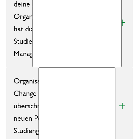
deine Zeit! Du arbeitest in der
Organisationsentwicklung. Was
hat dich dazu bewogen, den
Studiengang Change & Innovation
Management zu absolvieren?
Organisationsentwicklung und
Change Management
überschneiden sich stark. Welche
neuen Perspektiven hat dir der
Studiengang eröffnet?